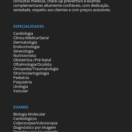
consultas médicas, check-up preventivo e exames
complementares altamente confiáveis, com dedicação,
seriedade, respeito aos clientes e com preços acessíveis.
ESPECIALIDADES
Cardiologia
Clínica Médica/Geral
Dermatologia
Endocrinologia
Ginecologia
Nutricionista
Obstetrícia /Pré Natal
Oftalmologia/Oculista
Ortopedia/Traumatologia
Otorrinolaringologia
Pediatria
Psiquiatria
Urologia
Vascular
EXAMES
Biologia Molecular
Cardiológicos
Colposcopia/Vulvoscopia
Diagnóstico por imagem
Doppler vascular colorido