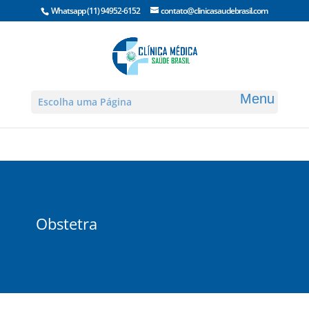
Whatsapp
(11) 94952-6152
contato@clinicasaudebrasil.com
Escolha uma Página
Obstetra