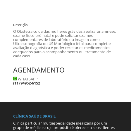
Descrição
O Obstetra cuida das mulheres grávidas ,realiza anamnese,
exame físico pré-natal e pode solicitar exames
complementares de laboratório ou imagem como
Ultrassonografia ou US Morfológico fetal para completar
avaliação diagnóstica e poder receitar os medicamentos
adequados para o acompanhamento ou tratamento de
cada caso.
AGENDAMENTO
WHATSAPP
(11) 94952-6152
CLÍNICA SAÚDE BRASIL
Clínica particular multiespecialidade idealizada por um
grupo de médicos cujo propósito é oferecer a seus clientes