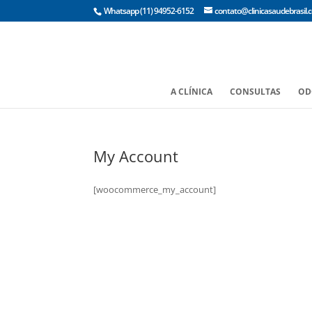
Whatsapp
(11) 94952-6152
contato@clinicasaudebrasil.
A CLÍNICA
CONSULTAS
OD
My Account
[woocommerce_my_account]