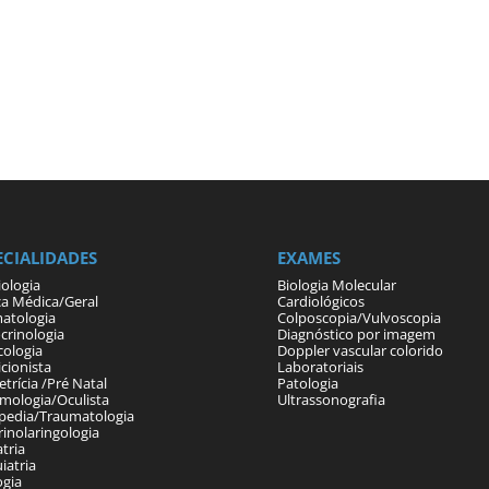
ECIALIDADES
EXAMES
iologia
Biologia Molecular
ca Médica/Geral
Cardiológicos
atologia
Colposcopia/Vulvoscopia
crinologia
Diagnóstico por imagem
cologia
Doppler vascular colorido
cionista
Laboratoriais
trícia /Pré Natal
Patologia
lmologia/Oculista
Ultrassonografia
pedia/Traumatologia
rinolaringologia
tria
iatria
ogia