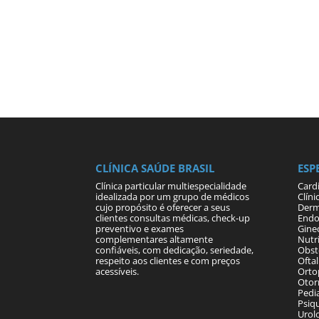
CLÍNICA SAÚDE BRASIL
ESP
Clínica particular multiespecialidade
Card
idealizada por um grupo de médicos
Clíni
cujo propósito é oferecer a seus
Derm
clientes consultas médicas, check-up
Endo
preventivo e exames
Gine
complementares altamente
Nutri
confiáveis, com dedicação, seriedade,
Obste
respeito aos clientes e com preços
Ofta
acessíveis.
Orto
Otor
Pedia
Psiqu
Urol