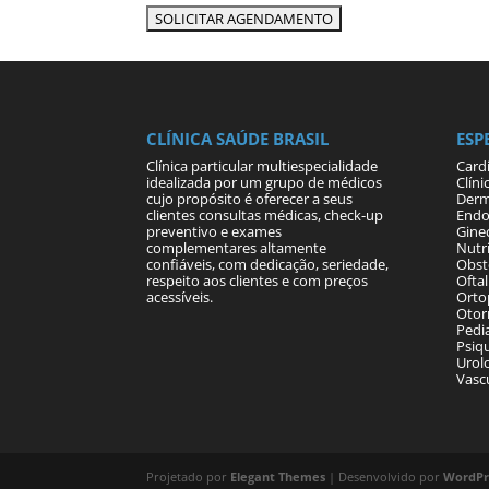
CLÍNICA SAÚDE BRASIL
ESP
Clínica particular multiespecialidade
Card
idealizada por um grupo de médicos
Clíni
cujo propósito é oferecer a seus
Derm
clientes consultas médicas, check-up
Endo
preventivo e exames
Gine
complementares altamente
Nutri
confiáveis, com dedicação, seriedade,
Obste
respeito aos clientes e com preços
Ofta
acessíveis.
Orto
Otor
Pedia
Psiqu
Urol
Vasc
Projetado por
Elegant Themes
| Desenvolvido por
WordPr