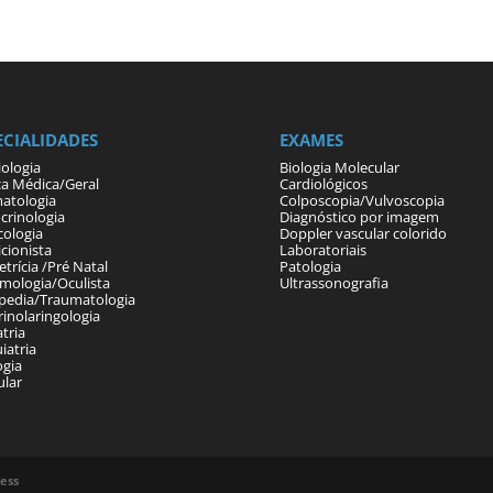
ECIALIDADES
EXAMES
iologia
Biologia Molecular
ca Médica/Geral
Cardiológicos
atologia
Colposcopia/Vulvoscopia
crinologia
Diagnóstico por imagem
cologia
Doppler vascular colorido
cionista
Laboratoriais
trícia /Pré Natal
Patologia
lmologia/Oculista
Ultrassonografia
pedia/Traumatologia
rinolaringologia
tria
iatria
ogia
ular
ess