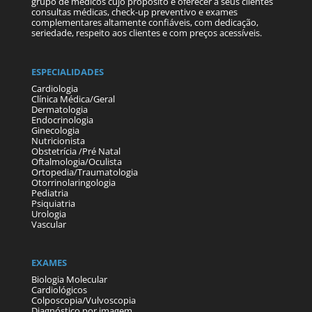
grupo de médicos cujo propósito é oferecer a seus clientes
consultas médicas, check-up preventivo e exames
complementares altamente confiáveis, com dedicação,
seriedade, respeito aos clientes e com preços acessíveis.
ESPECIALIDADES
Cardiologia
Clínica Médica/Geral
Dermatologia
Endocrinologia
Ginecologia
Nutricionista
Obstetrícia /Pré Natal
Oftalmologia/Oculista
Ortopedia/Traumatologia
Otorrinolaringologia
Pediatria
Psiquiatria
Urologia
Vascular
EXAMES
Biologia Molecular
Cardiológicos
Colposcopia/Vulvoscopia
Diagnóstico por imagem