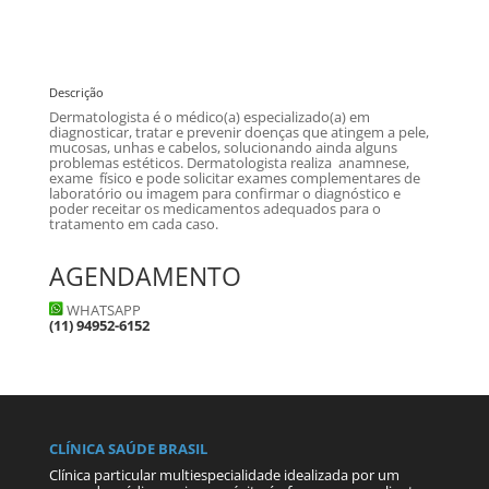
Descrição
Dermatologista é o médico(a) especializado(a) em
diagnosticar, tratar e prevenir doenças que atingem a pele,
mucosas, unhas e cabelos, solucionando ainda alguns
problemas estéticos. Dermatologista realiza anamnese,
exame físico e pode solicitar exames complementares de
laboratório ou imagem para confirmar o diagnóstico e
poder receitar os medicamentos adequados para o
tratamento em cada caso.
AGENDAMENTO
WHATSAPP
(11) 94952-6152
CLÍNICA SAÚDE BRASIL
Clínica particular multiespecialidade idealizada por um