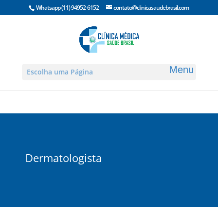
Whatsapp
(11) 94952-6152
contato@clinicasaudebrasil.com
Escolha uma Página
Dermatologista