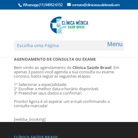
Whatsapp
(11) 94952-6152
contato@clinicasaudebrasil.com
Escolha uma Página
AGENDAMENTO DE CONSULTA OU EXAME
Bem vindo ao agendamento da
Clínica Saúde Brasil
. Em
apenas 3 passos você agenda a sua consulta ou exame
conosco, basta seguir as seguintes etapas:
1º Selecionar a especialidade;
2º Escolher a melhor data e horário disponível;
3º Preencher seus dados e confirmar;
Pronto! Agora é só esperar um e-mail confirmando a
consulta marcada!
[webba_booking]
CLÍNICA SAÚDE BRASIL